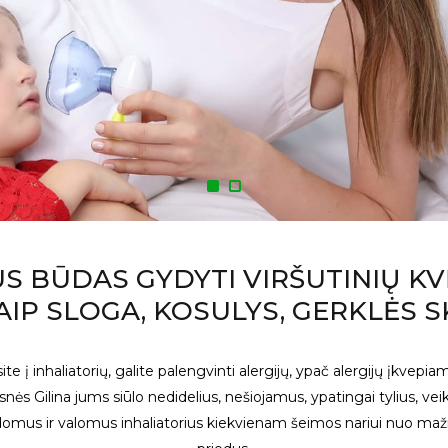
US BŪDAS GYDYTI VIRŠUTINIŲ K
AIP SLOGA, KOSULYS, GERKLĖS 
lsite į inhaliatorių, galite palengvinti alergijų, ypač alergijų į
esnės Gilina jums siūlo nedidelius, nešiojamus, ypatingai tylius, 
omus ir valomus inhaliatorius kiekvienam šeimos nariui nuo mažiau