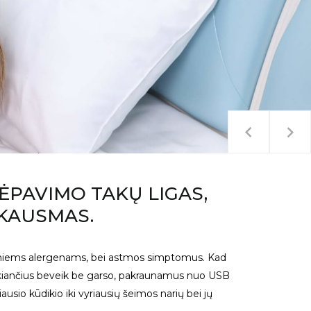


VĖPAVIMO TAKŲ LIGAS,
SKAUSMAS.
kvepiamiems alergenams, bei astmos simptomus. Kad
veikiančius beveik be garso, pakraunamus nuo USB
sio kūdikio iki vyriausių šeimos narių bei jų