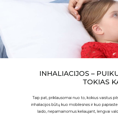
INHALIACIJOS – PUIK
TOKIAS K
Taip pat, priklausomai nuo to, kokius vaistus pi
inhaliacijos būtų kuo mobilesnės ir kuo paprast
laido, nepamainomus keliaujant, lengvai vald