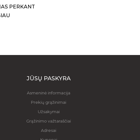
AS PERKANT
GIAU
JŪSŲ PASKYRA
Asmeninė informacija
Prekių grąžinimai
Užsakymai
Grąžinimo važtaraščiai
Adresai
Kuponai