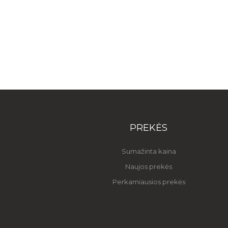
PREKĖS
Sumažinta kaina
Naujos prekės
Perkamiausios prekės