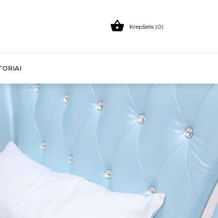

Krepšelis (0)
TORIAI