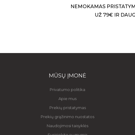
NEMOKAMAS PRISTATYM
UŽ 79€ IR DAU
MŪSŲ ĮMONĖ
Privatumo politika
Apie mus
Prekių pristatymas
Prekių grąžinimo nuostatos
Naudojimosi taisyklės
Susisiekite su mumis